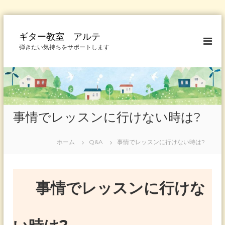
コ
ン
ギター教室 アルテ
テ
弾きたい気持ちをサポートします
ン
ツ
へ
ス
キ
ッ
事情でレッスンに行けない時は?
プ
ホーム
Q&A
事情でレッスンに行けない時は?
事情でレッスンに行けな