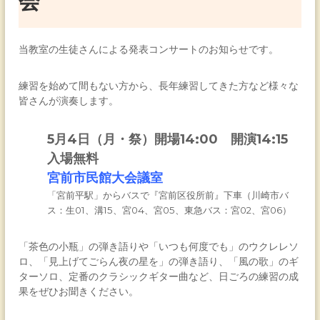
会
当教室の生徒さんによる発表コンサートのお知らせです。
練習を始めて間もない方から、長年練習してきた方など様々な
皆さんが演奏します。
5月4日（月・祭）開場14:00 開演14:15
入場無料
宮前市民館大会議室
「宮前平駅」からバスで『宮前区役所前』下車（川崎市バ
ス：生01、溝15、宮04、宮05、東急バス：宮02、宮06）
「茶色の小瓶」の弾き語りや「いつも何度でも」のウクレレソ
ロ、「見上げてごらん夜の星を」の弾き語り、「風の歌」のギ
ターソロ、定番のクラシックギター曲など、日ごろの練習の成
果をぜひお聞きください。