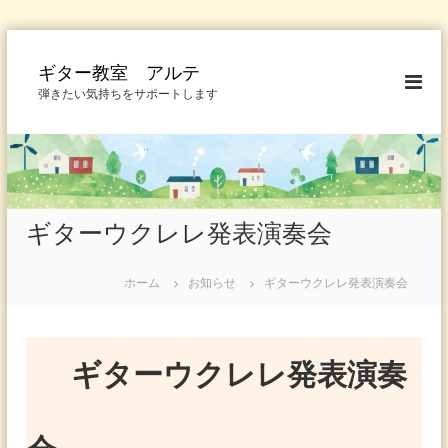
コ
ン
ギター教室 アルテ
テ
弾きたい気持ちをサポートします
ン
ツ
へ
ス
キ
ッ
ギターウクレレ発表演奏会
プ
ホーム
お知らせ
ギターウクレレ発表演奏会
ギターウクレレ発表演奏